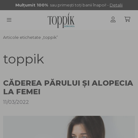
Sari
Mulţumit 100%
sau primeşti toţi banii înapoi! -
Detalii
la
conținut
Articole etichetate „toppik”
MENU
toppik
CĂDEREA PĂRULUI ȘI ALOPECIA
LA FEMEI
11/03/2022