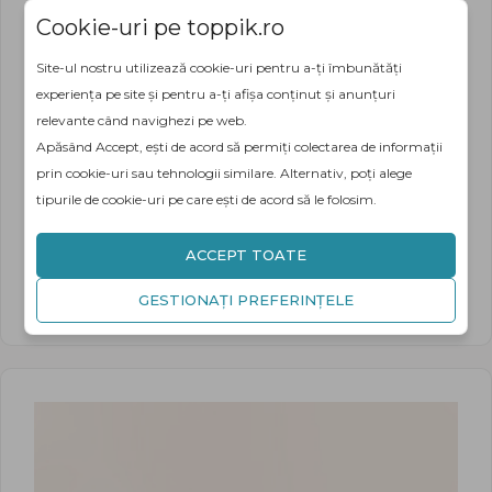
Cookie-uri pe toppik.ro
Site-ul nostru utilizează cookie-uri pentru a-ți îmbunătăți
experiența pe site și pentru a-ți afișa conținut și anunțuri
relevante când navighezi pe web.
Apăsând Accept, ești de acord să permiți colectarea de informații
prin cookie-uri sau tehnologii similare. Alternativ, poți alege
tipurile de cookie-uri pe care ești de acord să le folosim.
ACCEPT TOATE
Sidebar 2 - Toppik Starter Kit
GESTIONAȚI PREFERINȚELE