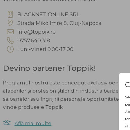
BLACKNET ONLINE SRL
Strada Mikó Imre 8, Cluj-Napoca
info@toppik.ro
0757.640.318
Luni-Vineri 9:00-17:00
Devino
partener
Toppik!
Programul nostru este conceput exclusiv pentru a 
C
afacerilor și profesioniștilor din industria barbersho
Sit
saloanelor sau îngrijirii personale oportunitatea de
pen
vinde produsele Toppik.
Apă
teh
Află mai multe
să 