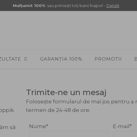
Mulţumit 100%
sau primeşti toţi banii înapoi! -
Detalii
ZULTATE
GARANȚIA 100%
PROMOTII
Trimite-ne un mesaj
Folosește formularul de mai jos pentru a 
oppik.
termen de 24-48 de ore.
i
Nume
E-mail
găm să