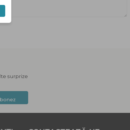
lte surprize
abonez