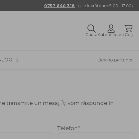
0757 640 318
- (zile lucrătoare 9:00 - 17:00)
Cauta
Autentificare
Coș
BLOG
Devino partener
ne transmite un mesaj. Îți vom răspunde în
Telefon