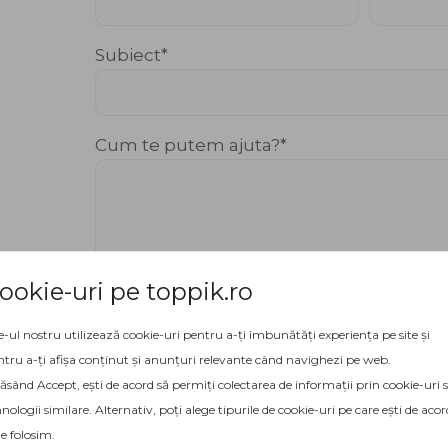
Subiect
Cum te putem ajuta?
oferi
ookie-uri pe toppik.ro
p,
e-ul nostru utilizează cookie-uri pentru a-ți îmbunătăți experiența pe site și
 a
tru a-ți afișa conținut și anunțuri relevante când navighezi pe web.
sând Accept, ești de acord să permiți colectarea de informații prin cookie-uri 
nologii similare. Alternativ, poți alege tipurile de cookie-uri pe care ești de acor
le folosim.