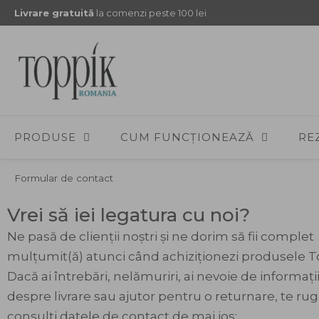
Sari
Livrare gratuită
la comenzi peste 100 lei
la
conținut
PRODUSE
CUM FUNCȚIONEAZĂ
RE
Formular de contact
Vrei să iei legatura cu noi?
Ne pasă de clienții noștri și ne dorim să fii complet
mulțumit(ă) atunci când achiziționezi produsele T
Dacă ai întrebări, nelămuriri, ai nevoie de informați
despre livrare sau ajutor pentru o returnare, te ru
consulți datele de contact de mai jos: