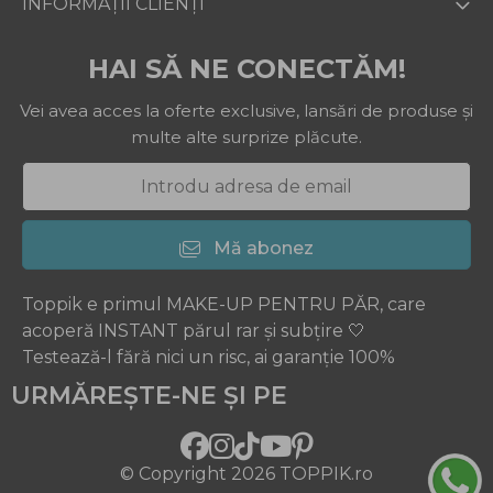
INFORMAȚII CLIENȚI
HAI SĂ NE CONECTĂM!
Vei avea acces la oferte exclusive, lansări de produse și
multe alte surprize plăcute.
Mă abonez
Toppik e primul MAKE-UP PENTRU PĂR, care
acoperă INSTANT părul rar și subțire 🤍
Testează-l fără nici un risc, ai garanție 100%
URMĂREȘTE-NE ȘI PE
Facebook
Instagram
TikTok
Youtube
Pinterest
© Copyright 2026 TOPPIK.ro