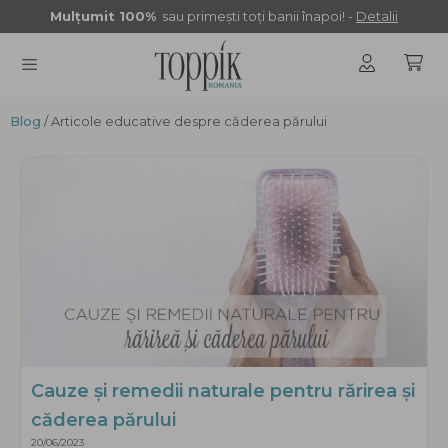
Sari
Mulţumit 100%
sau primeşti toţi banii înapoi! -
Detalii
la
conținut
Blog
MENU
/ Articole educative despre căderea părului
Cauze și remedii naturale pentru rărirea și
căderea părului
20/06/2023