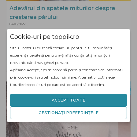
Adevărul din spatele miturilor despre
creșterea părului
04/05/2022
Cu toții am auzit povești nebunești din bătrâni despre
Cookie-uri pe toppik.ro
cum să-ți îmbunătățești părul. Mănâncă coaja de pâine
pentru a-ți face părul ondulat. Tunderea regulată va
Site-ul nostru utilizează cookie-uri pentru a-ți îmbunătăți
ajuta părul să crească mai...
experiența pe site și pentru a-ți afișa conținut și anunțuri
Citește articolul
about Adevărul din spatele miturilor despre
relevante când navighezi pe web.
Apăsând Accept, ești de acord să permiți colectarea de informații
prin cookie-uri sau tehnologii similare. Alternativ, poți alege
tipurile de cookie-uri pe care ești de acord să le folosim.
ACCEPT TOATE
GESTIONAȚI PREFERINȚELE