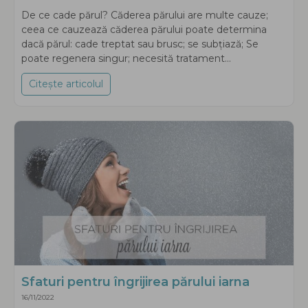
De ce cade părul? Căderea părului are multe cauze;
ceea ce cauzează căderea părului poate determina
dacă părul: cade treptat sau brusc; se subțiază; Se
poate regenera singur; necesită tratament...
Citește articolul
about Cauze și remedii naturale pentru rări
Sfaturi pentru îngrijirea părului iarna
16/11/2022