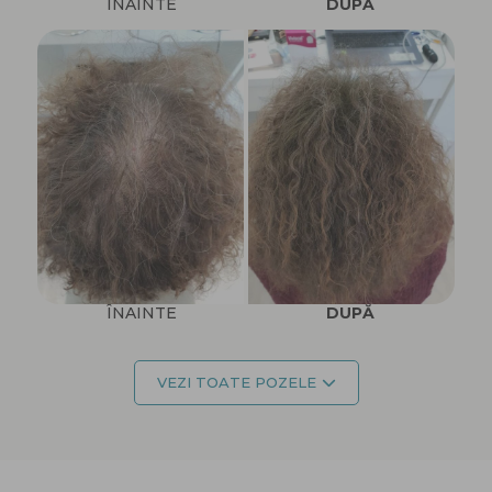
ÎNAINTE
DUPĂ
ÎNAINTE
DUPĂ
VEZI TOATE POZELE