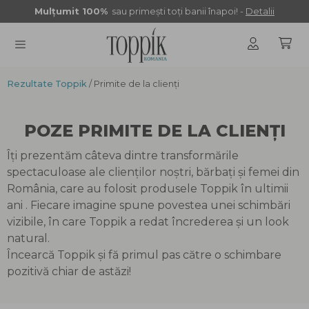
Sari
Mulţumit 100%
sau primeşti toţi banii înapoi! -
Detalii
la
conținut
Rezultate Toppik
MENU
/ Primite de la clienți
POZE PRIMITE DE LA CLIENȚI
Îți prezentăm câteva dintre transformările
spectaculoase ale clienților noștri, bărbați și femei din
România, care au folosit produsele Toppik în ultimii
ani . Fiecare imagine spune povestea unei schimbări
vizibile, în care Toppik a redat încrederea și un look
natural.
Încearcă Toppik și fă primul pas către o schimbare
pozitivă chiar de astăzi!