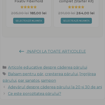
Fixativ Fiberhold
complet (Starter Kit)
4.88
out of
4.98
out of
205,00
lei
185,00
lei
291,00
lei
264,00
lei
Prețul
Prețul
Prețul
Prețul
Prețul
5
5
curent
inițial
curent
inițial
curent
SELECTEAZĂ NUANȚA
SELECTEAZĂ NUANȚA
este:
a
este:
a
este:
205,00 lei.
fost:
185,00 lei.
fost:
264,00 
205,00 lei.
291,00 lei.
INAPOI LA TOATE ARTICOLELE
Categorii
Articole educative despre căderea părului
Etichete
Balsam pentru păr
,
creșterea părului
,
îngrijirea
părului
,
par sanatos
,
sampon
Adevărul despre căderea părului la 20 și 30 de ani
Ce este porozitatea părului?