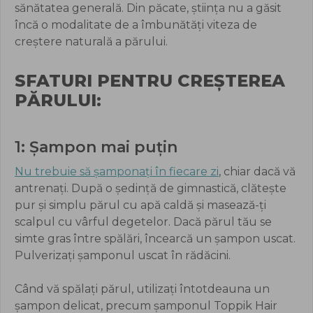
sănătatea generală. Din păcate, știința nu a găsit
încă o modalitate de a îmbunătăți viteza de
creștere naturală a părului.
SFATURI PENTRU CREȘTEREA
PĂRULUI:
1: Șampon mai puțin
Nu trebuie să șamponați în fiecare zi
, chiar dacă vă
antrenați. După o ședință de gimnastică, clătește
pur și simplu părul cu apă caldă și masează-ți
scalpul cu vârful degetelor. Dacă părul tău se
simte gras între spălări, încearcă un șampon uscat.
Pulverizați șamponul uscat în rădăcini.
Când vă spălați părul, utilizați întotdeauna un
șampon delicat, precum șamponul Toppik Hair