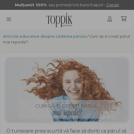
Sari
Mulţumit 100%
sau primeşti toţi banii înapoi! -
Detalii
la
conținut
Articole educative despre căderea părului
MENU
/ Cum să-ți crești părul
mai repede?
O tunsoare prea scurtă vă face să doriți ca părul să