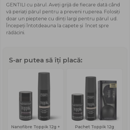
GENTILI cu părul. Aveți grijă de fiecare dată când
vă periați părul pentru a preveni ruperea. Folosiți
doar un pieptene cu dinți largi pentru părul ud.
Începeți întotdeauna la capete și încet spre
rădăcini.
S-ar putea să îți placă:
+
Nanofibre Toppik 12g +
Pachet Toppik 12g