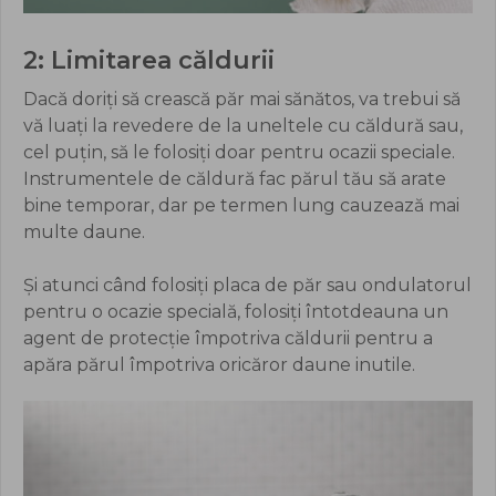
2: Limitarea căldurii
Dacă doriți să crească păr mai sănătos, va trebui să
vă luați la revedere de la uneltele cu căldură sau,
cel puțin, să le folosiți doar pentru ocazii speciale.
Instrumentele de căldură fac părul tău să arate
bine temporar, dar pe termen lung cauzează mai
multe daune.
Și atunci când folosiți placa de păr sau ondulatorul
pentru o ocazie specială, folosiți întotdeauna un
agent de protecție împotriva căldurii pentru a
apăra părul împotriva oricăror daune inutile.