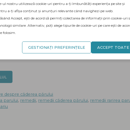
e-ul nostru utilizează cookie-uri pentru a-ți îmbunătăți experiența pe site și
tru a-ți afișa conținut și anunțuri relevante când navighezi pe web.
sând Accept, ești de acord să permiți colectarea de informații prin cookie-uri 
nologii similare. Alternativ, poți alege tipurile de cookie-uri pe care ești de acor
le folosim.
l? Căderea părului are multe cauze; ceea ce cauzea
 brusc; se subțiază; Se poate regenera singur; nece
GESTIONAȚI PREFERINȚELE
ACCEPT TOATE
a preveni pierderea permanentă a acestuia. Alopecia
LUL
ve despre căderea părului
a parului
,
remedii
,
remedii căderea părului
,
remedii rarirea paru
ariu