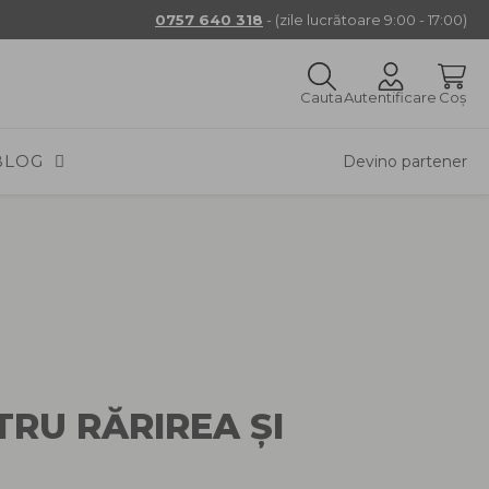
0757 640 318
- (zile lucrătoare 9:00 - 17:00)
Cauta
Autentificare
Coș
BLOG
Devino partener
TRU RĂRIREA ȘI