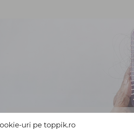
ookie-uri pe toppik.ro