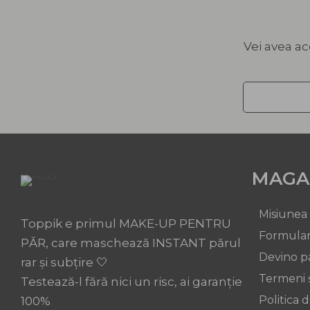
Vei avea ac
MAGA
Misiunea
Toppik e primul MAKE-UP PENTRU
Formular
PĂR, care maschează INSTANT părul
Devino p
rar și subțire 🤍
Termeni ș
Testează-l fără nici un risc, ai garanție
Politica 
100%