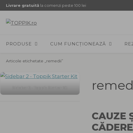
Sari
Livrare gratuită
la comenzi peste 100 lei
la
conținut
PRODUSE
CUM FUNCȚIONEAZĂ
RE
Articole etichetate „remedii”
remedi
Sidebar 2 - Toppik Starter Kit
CAUZE Ș
CĂDERE