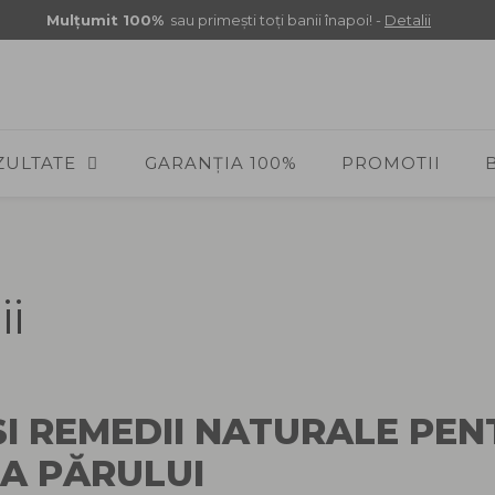
Mulţumit 100%
sau primeşti toţi banii înapoi! -
Detalii
ZULTATE
GARANȚIA 100%
PROMOTII
i
I REMEDII NATURALE PEN
A PĂRULUI