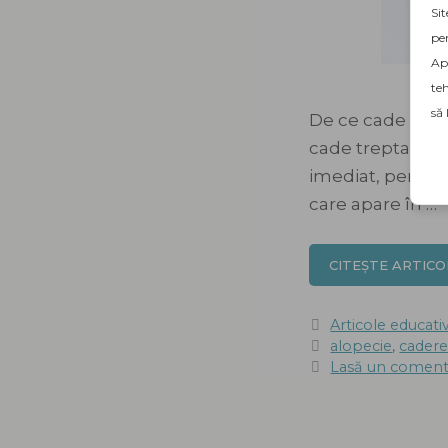
Sit
pen
Apă
teh
să 
De ce cade păru
cade treptat sau
imediat, pentru 
care apare în …
CITEȘTE ARTICO
Categorii
Articole educati
Etichete
alopecie
,
cadere
Lasă un coment