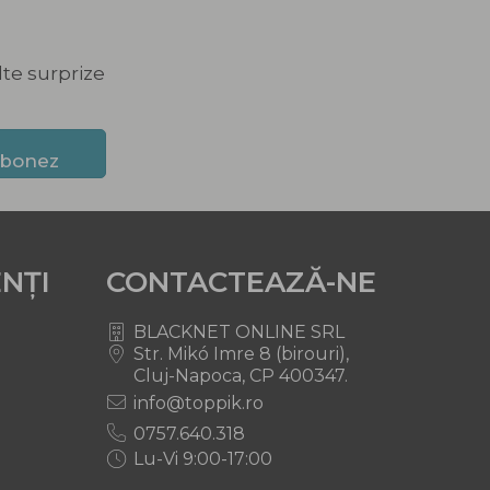
lte surprize
abonez
ENȚI
CONTACTEAZĂ-NE
BLACKNET ONLINE SRL
Str. Mikó Imre 8 (birouri),
Cluj-Napoca, CP 400347.
info@toppik.ro
0757.640.318
Lu-Vi 9:00-17:00