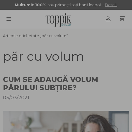
Sari
Mulţumit 100%
sau primeşti toţi banii înapoi! -
Detalii
la
conținut
Articole etichetate „păr cu volum”
MENU
păr cu volum
CUM SE ADAUGĂ VOLUM
PĂRULUI SUBȚIRE?
03/03/2021