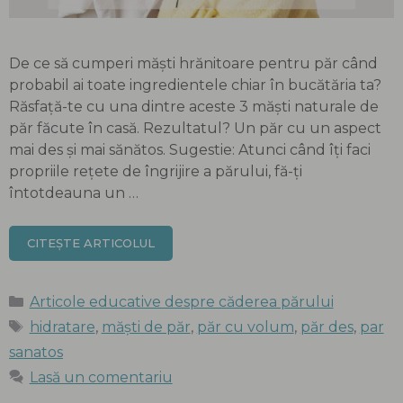
De ce să cumperi măști hrănitoare pentru păr când
probabil ai toate ingredientele chiar în bucătăria ta?
Răsfață-te cu una dintre aceste 3 măști naturale de
păr făcute în casă. Rezultatul? Un păr cu un aspect
mai des și mai sănătos. Sugestie: Atunci când îți faci
propriile rețete de îngrijire a părului, fă-ți
întotdeauna un …
CITEȘTE ARTICOLUL
Categorii
Articole educative despre căderea părului
Etichete
hidratare
,
măști de păr
,
păr cu volum
,
păr des
,
par
sanatos
Lasă un comentariu