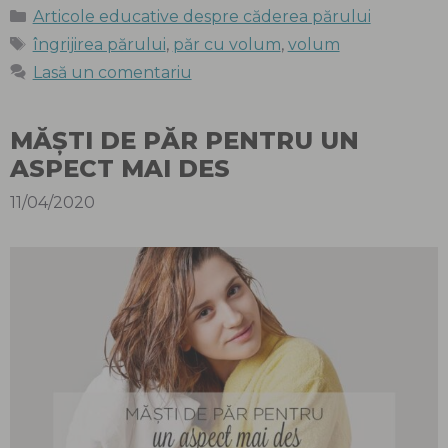
Categorii
Articole educative despre căderea părului
Etichete
îngrijirea părului
,
păr cu volum
,
volum
Lasă un comentariu
MĂȘTI DE PĂR PENTRU UN
ASPECT MAI DES
11/04/2020