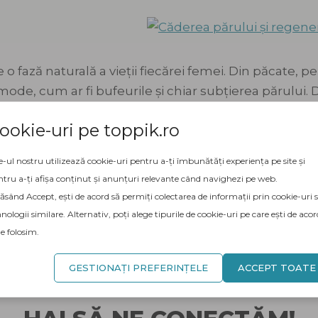
o fază naturală a vieții fiecărei femei. Din păcate
e, cum ar fi bufeurile și chiar subțierea părului. Di
rapie de substituție hormonală, poate ajuta la oprir
ookie-uri pe toppik.ro
unele …
e-ul nostru utilizează cookie-uri pentru a-ți îmbunătăți experiența pe site și
LUL
tru a-ți afișa conținut și anunțuri relevante când navighezi pe web.
sând Accept, ești de acord să permiți colectarea de informații prin cookie-uri 
nologii similare. Alternativ, poți alege tipurile de cookie-uri pe care ești de acor
ve despre căderea părului
,
dezechilibru hormonal
,
hormoni
,
menopauză
,
TSH
le folosim.
ariu
GESTIONAȚI PREFERINȚELE
ACCEPT TOATE