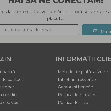
HAI SĂ NE CONECTĂM!
ces la oferte exclusive, lansări de produse și multe a
plăcute.
Mă 
ZIN
INFORMAȚII CLI
 noastră
Metode de plată și livrare
 de contact
Întrebări frecvente
artener
Garanții și beneficii
i condiții
Politica de reduceri
de cookies
Politica de retur