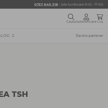
0757 640 318
- (zile lucrătoare 9:00 - 17:00)
Cauta
Autentificare
Coș
BLOG
Devino partener
EA TSH