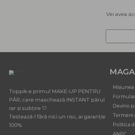
Vei avea ac
MAGA
Misiunea
Toppik e primul MAKE-UP PENTRU
Formular
PĂR, care maschează INSTANT părul
Devino p
rar și subțire 🤍
Termeni ș
Testează-l fără nici un risc, ai garanție
Politica 
100%
ANPC