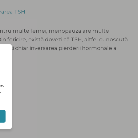
, pentru multe femei, menopauza are multe
n fericire, există dovezi că TSH, altfel cunoscută
ea și chiar inversarea pierderii hormonale a
sau
d