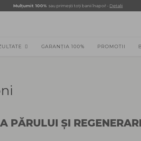
Mulţumit 100%
sau primeşti toţi banii înapoi! -
Detalii
ZULTATE
GARANȚIA 100%
PROMOTII
ni
A PĂRULUI ȘI REGENERAR