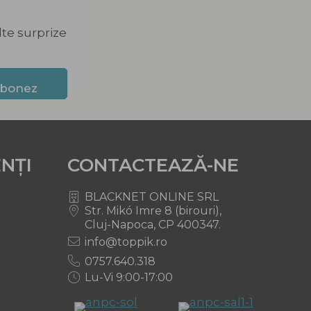
lte surprize
abonez
ENȚI
CONTACTEAZĂ-NE
BLACKNET ONLINE SRL
Str. Mikó Imre 8 (birouri),
Cluj-Napoca, CP 400347.
info@toppik.ro
0757.640.318
Lu-Vi 9:00-17:00