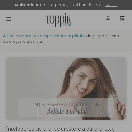
Sari
Mulţumit 100%
sau primeşti toţi banii înapoi! -
Detalii
la
conținut
Articole educative despre căderea părului
MENU
/ Înțelegerea ciclului
de creștere a părului
Înțelegerea ciclului de creștere a părului este