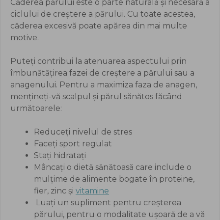
Căderea părului este o parte naturală și necesară a
ciclului de creștere a părului. Cu toate acestea,
căderea excesivă poate apărea din mai multe
motive.
Puteți contribui la atenuarea aspectului prin
îmbunătățirea fazei de creștere a părului sau a
anagenului. Pentru a maximiza faza de anagen,
mențineți-vă scalpul și părul sănătos făcând
următoarele:
Reduceți nivelul de stres
Faceți sport regulat
Stați hidratați
Mâncați o dietă sănătoasă care include o
mulțime de alimente bogate în proteine,
fier, zinc și
vitamine
Luați un supliment pentru creșterea
părului, pentru o modalitate ușoară de a vă