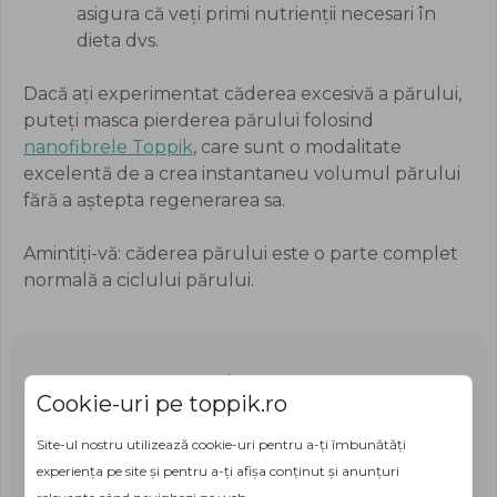
asigura că veți primi nutrienții necesari în
dieta dvs.
Dacă ați experimentat căderea excesivă a părului,
puteți masca pierderea părului folosind
nanofibrele Toppik
, care sunt o modalitate
excelentă de a crea instantaneu volumul părului
fără a aștepta regenerarea sa.
Amintiți-vă: căderea părului este o parte complet
normală a ciclului părului.
S-ar putea să îți placă:
Cookie-uri pe toppik.ro
Site-ul nostru utilizează cookie-uri pentru a-ți îmbunătăți
experiența pe site și pentru a-ți afișa conținut și anunțuri