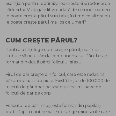
esențială pentru optimizarea creșterii și reducerea
căderii lui. V-ați gândit vreodată de ce unor oameni
le poate crește părul sub talie, în timp ce altora nu
le poate crește părul mai jos de umeri?
CUM CREȘTE PĂRUL?
Pentru a înțelege cum crește părul, mai întâi
trebuie să ne uităm la componența sa. Părul este
format din două părți: foliculul și axul.
Firul de păr crește din folicul, care este rădăcina
părului situat sub piele. Există în jur de 100.000 de
foliculi de păr doar pe scalp și cinci milioane de
foliculi de păr pe corp.
Foliculul de păr însuși este format din papilă și
bulb. Papila conține vase de sânge minuscule care