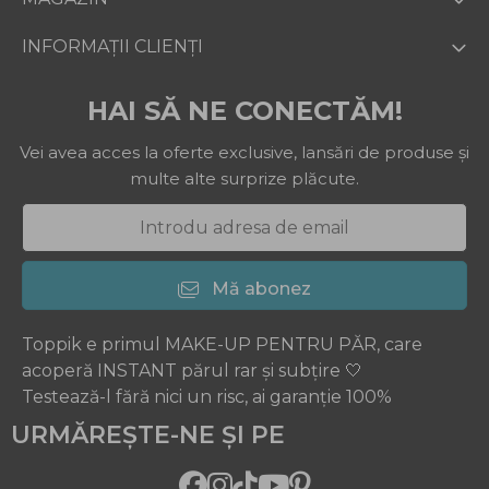
INFORMAȚII CLIENȚI
HAI SĂ NE CONECTĂM!
Vei avea acces la oferte exclusive, lansări de produse și
multe alte surprize plăcute.
Mă abonez
Toppik e primul MAKE-UP PENTRU PĂR, care
acoperă INSTANT părul rar și subțire 🤍
Testează-l fără nici un risc, ai garanție 100%
URMĂREȘTE-NE ȘI PE
Facebook
Instagram
TikTok
Youtube
Pinterest