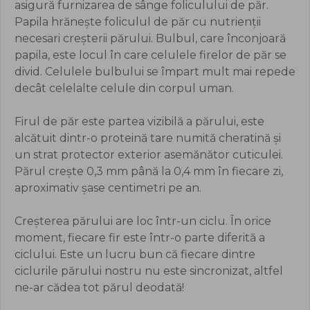
asigură furnizarea de sânge foliculului de păr.
Papila hrănește foliculul de păr cu nutrienții
necesari creșterii părului. Bulbul, care înconjoară
papila, este locul în care celulele firelor de păr se
divid. Celulele bulbului se împart mult mai repede
decât celelalte celule din corpul uman.
Firul de păr este partea vizibilă a părului, este
alcătuit dintr-o proteină tare numită cheratină și
un strat protector exterior asemănător cuticulei.
Părul crește 0,3 mm până la 0,4 mm în fiecare zi,
aproximativ șase centimetri pe an.
Creșterea părului are loc într-un ciclu. În orice
moment, fiecare fir este într-o parte diferită a
ciclului. Este un lucru bun că fiecare dintre
ciclurile părului nostru nu este sincronizat, altfel
ne-ar cădea tot părul deodată!