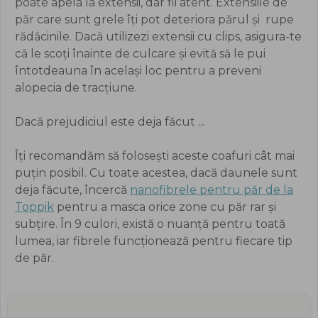
poate apela la extensii, dar fii atent. Extensiile de
păr care sunt grele îți pot deteriora părul și rupe
rădăcinile. Dacă utilizezi extensii cu clips, asigura-te
că le scoți înainte de culcare și evită să le pui
întotdeauna în același loc pentru a preveni
alopecia de tracțiune.
Dacă prejudiciul este deja făcut ...
Îți recomandăm să folosești aceste coafuri cât mai
puțin posibil. Cu toate acestea, dacă daunele sunt
deja făcute, încercă
nanofibrele pentru păr de la
Toppik
pentru a masca orice zone cu păr rar și
subțire. În 9 culori, există o nuanță pentru toată
lumea, iar fibrele funcționează pentru fiecare tip
de păr.