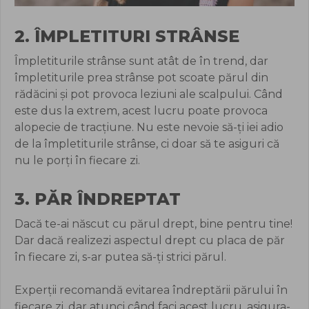
2. ÎMPLETITURI STRÂNSE
Împletiturile strânse sunt atât de în trend, dar
împletiturile prea strânse pot scoate părul din
rădăcini și pot provoca leziuni ale scalpului. Când
este dus la extrem, acest lucru poate provoca
alopecie de tracțiune. Nu este nevoie să-ți iei adio
de la împletiturile strânse, ci doar să te asiguri că
nu le porți în fiecare zi.
3. PĂR ÎNDREPTAT
Dacă te-ai născut cu părul drept, bine pentru tine!
Dar dacă realizezi aspectul drept cu placa de păr
în fiecare zi, s-ar putea să-ți strici părul.
Experții recomandă evitarea îndreptării părului în
fiecare zi, dar atunci când faci acest lucru, asigura-