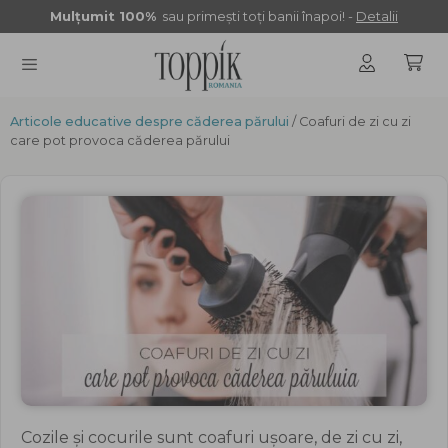
Sari
Mulţumit 100%
sau primeşti toţi banii înapoi! -
Detalii
la
conținut
Articole educative despre căderea părului
MENU
/ Coafuri de zi cu zi
care pot provoca căderea părului
Cozile și cocurile sunt coafuri ușoare, de zi cu zi,